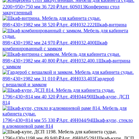
2200×950×750 мм
36 720 ₽
Арт. 60S013
Конференц стол
закругленный
898×430×1982 мм
38 520 ₽
Арт. 49Н032.222
Шкаф-витрина
898×430×1982 мм
24 970 ₽
Арт. 49Н032.400
Шкаф
комбинированный с замком
898×430×1982 мм
40 800 ₽
Арт. 49Н032.400.1
Шкаф-витрина
с замком
898×430×1982 мм
31 010 ₽
Арт. 49Н033.403
Гардероб
с вешалкой и замком
1796×430×814 мм
40 320 ₽
Арт. 49Н044/90
Шкаф-купе, ДСП
814
1796×430×814 мм
55 330 ₽
Арт. 49Н044/94
Шкаф-купе, стекло
в алюминевой раме 814
1796×430×1198 мм
49 940 ₽
Арт. 49Н045/291
Шкаф-купе, ДСП