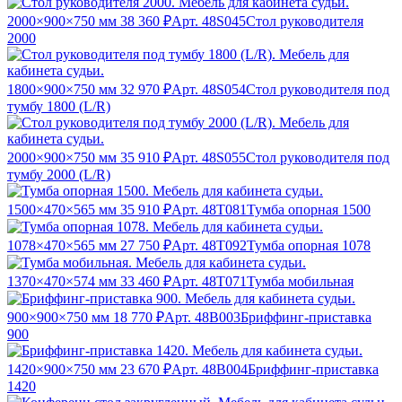
2000×900×750 мм
38 360 ₽
Арт. 48S045
Стол руководителя
2000
1800×900×750 мм
32 970 ₽
Арт. 48S054
Стол руководителя под
тумбу 1800 (L/R)
2000×900×750 мм
35 910 ₽
Арт. 48S055
Стол руководителя под
тумбу 2000 (L/R)
1500×470×565 мм
35 910 ₽
Арт. 48T081
Тумба опорная 1500
1078×470×565 мм
27 750 ₽
Арт. 48T092
Тумба опорная 1078
1370×470×574 мм
33 460 ₽
Арт. 48T071
Тумба мобильная
900×900×750 мм
18 770 ₽
Арт. 48B003
Бриффинг-приставка
900
1420×900×750 мм
23 670 ₽
Арт. 48B004
Бриффинг-приставка
1420