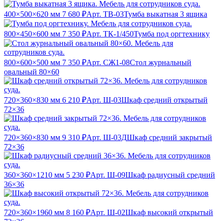
400×500×620 мм
7 680 ₽
Арт. ТВ-03
Тумба выкатная 3 ящика
800×450×600 мм
7 350 ₽
Арт. ТК-1/450
Тумба под оргтехнику
800×600×500 мм
7 350 ₽
Арт. СЖ1-08
Стол журнальный
овальный 80×60
720×360×830 мм
6 210 ₽
Арт. Ш-03
Шкаф средний открытый
72×36
720×360×830 мм
9 310 ₽
Арт. Ш-03Д
Шкаф средний закрытый
72×36
360×360×1210 мм
5 230 ₽
Арт. Ш-09
Шкаф радиусный средний
36×36
720×360×1960 мм
8 160 ₽
Арт. Ш-02
Шкаф высокий открытый