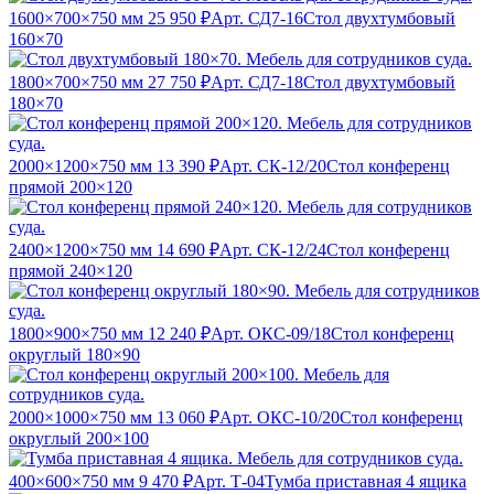
1600×700×750 мм
25 950 ₽
Арт. СД7-16
Стол двухтумбовый
160×70
1800×700×750 мм
27 750 ₽
Арт. СД7-18
Стол двухтумбовый
180×70
2000×1200×750 мм
13 390 ₽
Арт. СК-12/20
Стол конференц
прямой 200×120
2400×1200×750 мм
14 690 ₽
Арт. СК-12/24
Стол конференц
прямой 240×120
1800×900×750 мм
12 240 ₽
Арт. ОКС-09/18
Стол конференц
округлый 180×90
2000×1000×750 мм
13 060 ₽
Арт. ОКС-10/20
Стол конференц
округлый 200×100
400×600×750 мм
9 470 ₽
Арт. Т-04
Тумба приставная 4 ящика