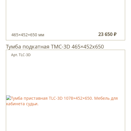
23 650 ₽
465×452×650 мм
Тумба подкатная ТМС-3D 465×452х650
Арт. ТLC-3D