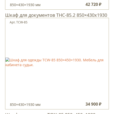
42 720 ₽
850×430×1930 мм
Шкаф для документов ТНС-85.2 850×430х1930
Арт. TCW-85
34 900 ₽
850×430×1930 мм