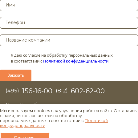
Я даю согласие на обработку персональных данных
в соответствии с
Политикой конфиденциальности
.
156-16-00,
602-62-00
(495)
(812)
Санкт-Петербург,
ул. Новолитовская, д. 15, лит. А,
Мы используем cookies для улучшения работы сайта. Оставаясь
корп. В, этаж 5, офис 510
с нами, вы соглашаетесь на обработку
персональных данных в соответствии с
Политикой
ТК «Аквилон»
конфиденциальности
info@sud-mebel.ru