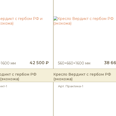
42 500 ₽
38 6
×1600 мм
560×660×1600 мм
рдикт с гербом РФ
Кресло Вердикт с гербом РФ
 (экокожа)
(экокожа)
икт-1
Арт. Практика-1