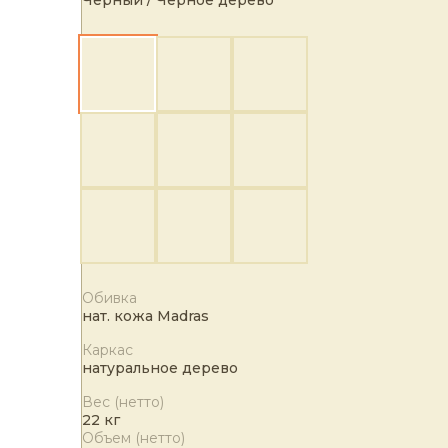
Черный / Черное дерево
Обивка
нат. кожа Маdras
Каркас
натуральное дерево
Вес (нетто)
22 кг
Объем (нетто)