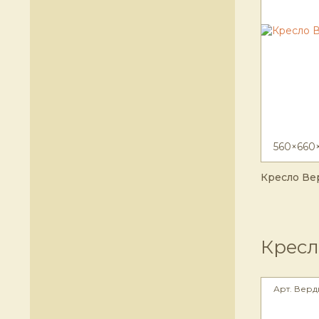
560×660
Кресло Ве
Кресл
Арт. Верд