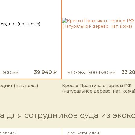
39 940 ₽
33 2
×1600 мм
630×665×1500-1630 мм
дикт (нат. кожа)
Кресло Практика с гербом РФ
(натуральное дерево, нат. кожа
а для сотрудников суда из экок
ичелли С-1
Арт. Боттичелли-1