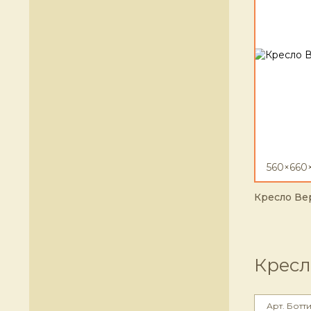
560×660
Кресло Вер
Кресл
Арт. Ботт