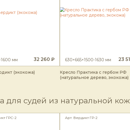
32 260 ₽
23 5
×1600 мм
630×665×1500-1630 мм
рдикт (экокожа)
Кресло Практика с гербом РФ
(натуральное дерево, экокожа)
а для судей из натуральной ко
икт ГРС-2
Арт. Вердикт ГР-2