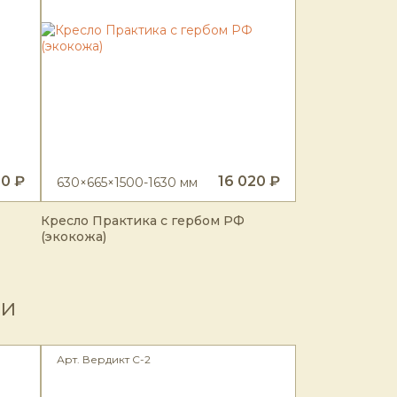
10 ₽
16 020 ₽
630×665×1500-1630 мм
Кресло Практика с гербом РФ
(экокожа)
жи
Арт. Вердикт С-2