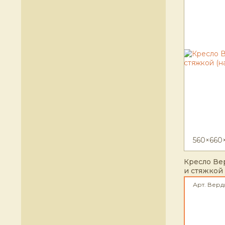
560×660
Кресло Ве
и стяжкой 
Арт. Верд