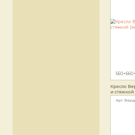
560×660
Кресло Ве
и стяжкой
Арт. Верд