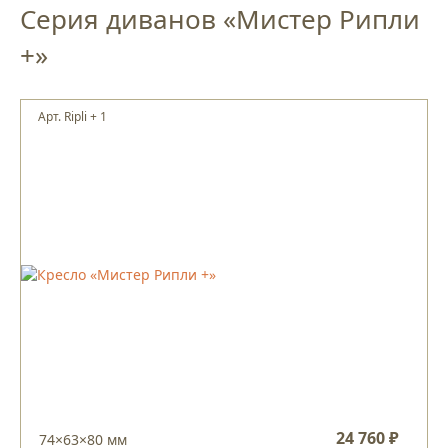
Серия диванов «Мистер Рипли
+»
Арт. Ripli + 1
24 760 ₽
74×63×80 мм