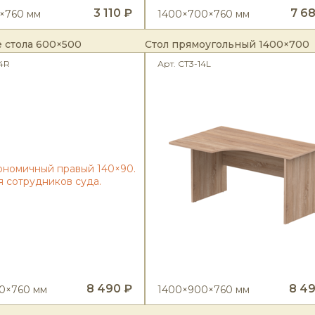
3 110 ₽
7 6
×760 мм
1400×700×760 мм
 стола 600×500
Стол прямоугольный 1400×700
14R
Арт. CT3-14L
8 490 ₽
8 4
0×760 мм
1400×900×760 мм