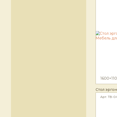
1600×11
Стол эрго
Арт. ТВ-0