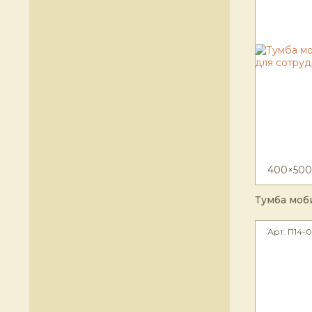
400×500
Тумба моб
Арт. П14-0