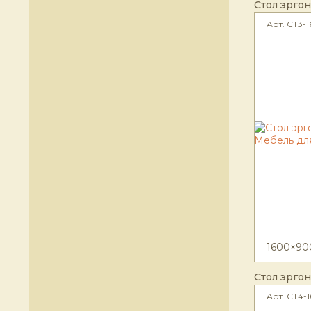
Стол эрго
Арт. CT3-1
1600×90
Стол эрго
Арт. СТ4-