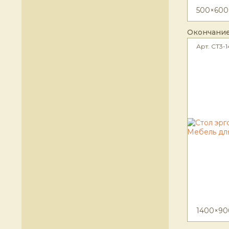
500×600
Окончание
Арт. CT3-
1400×90