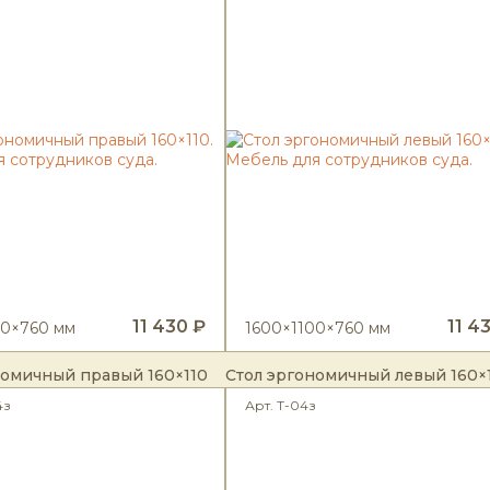
11 430 ₽
11 4
00×760 мм
1600×1100×760 мм
номичный правый 160×110
Стол эргономичный левый 160×
4з
Арт. Т-04з