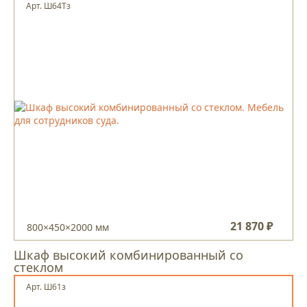
Арт. Ш64Тз
21 870 ₽
800×450×2000 мм
Шкаф высокий комбинированный со
стеклом
Арт. Ш61з