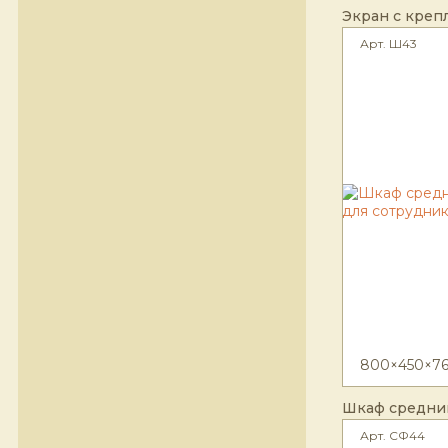
Экран с креп
Арт. Ш43
800×450×76
Шкаф средни
Арт. СФ44