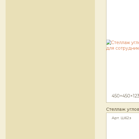
450×450×12
Стеллаж угло
Арт. Ш62з